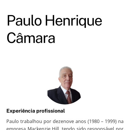
Skip
to
Paulo Henrique
content
Câmara
Experiência profissional
Paulo trabalhou por dezenove anos (1980 – 1999) na
empresa Mackenzie Hill, tendo sido responsável por